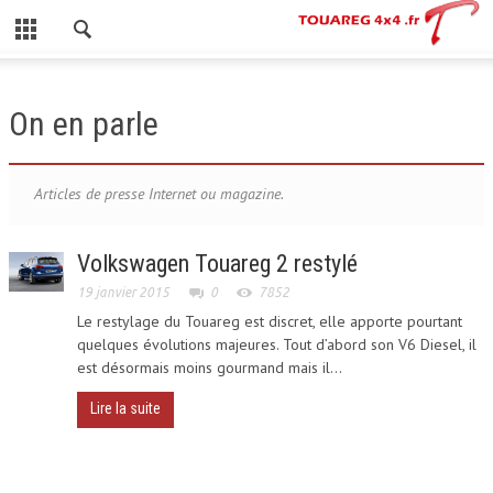
FERMER
ACCUEIL
On en parle
CATÉGORIES
Articles de presse Internet ou magazine.
A PROPOS
Volkswagen Touareg 2 restylé
CONTACT
19 janvier 2015
0
7852
Le restylage du Touareg est discret, elle apporte pourtant
TOUAREG I
quelques évolutions majeures. Tout d’abord son V6 Diesel, il
est désormais moins gourmand mais il...
GAMME 2002-2009
Lire la suite
TOUAREG II