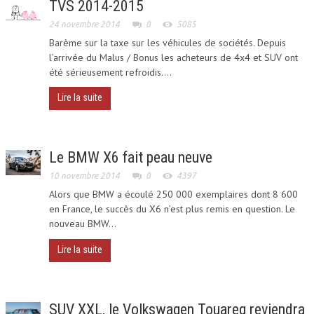
TVS 2014-2015
DEPUIS 2010
24 novembre 2014
0
5085
Barème sur la taxe sur les véhicules de sociétés. Depuis
TOUAREG III
l’arrivée du Malus / Bonus les acheteurs de 4x4 et SUV ont
été sérieusement refroidis....
LE TOUAREG
Lire la suite
ON EN PARLE
Le BMW X6 fait peau neuve
TOUS LES MODÈLES DEPUIS 2002
10 novembre 2014
0
4397
PRÉPARATION
Alors que BMW a écoulé 250 000 exemplaires dont 8 600
en France, le succès du X6 n’est plus remis en question. Le
HYBRIDE
nouveau BMW...
Lire la suite
EQUIPEMENTS
FUN
SUV XXL, le Volkswagen Touareg reviendra