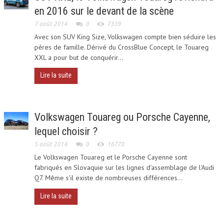
VIDÉO
en 2016 sur le devant de la scène
7 août 2014
0
7339
OFF ROAD
Avec son SUV King Size, Volkswagen compte bien séduire les
pères de famille. Dérivé du CrossBlue Concept, le Touareg
XXL a pour but de conquérir...
ESSAIS ET COMPARATIFS
Lire la suite
INTERNET
PRESSE
Volkswagen Touareg ou Porsche Cayenne,
lequel choisir ?
ON AIME AUSSI
5 août 2014
0
16778
Le Volkswagen Touareg et le Porsche Cayenne sont
CAYENNE
fabriqués en Slovaquie sur les lignes d'assemblage de l'Audi
Q7. Même s'il existe de nombreuses différences...
SUV COUPÉ
Lire la suite
SUV 7 PLACES