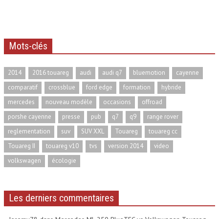
Mots-clés
2014
2016 touareg
audi
audi q7
bluemotion
cayenne
comparatif
crossblue
ford edge
formation
hybride
mercedes
nouveau modèle
occasions
offroad
porshe cayenne
presse
pub
q7
q9
range rover
reglementation
suv
SUV XXL
Touareg
touareg cc
Touareg II
touareg v10
tvs
version 2014
video
volkswagen
écologie
Les derniers commentaires