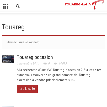
FERMER
ACCUEIL
Touareg
CATÉGORIES
4×4 de Luxe, le Touareg.
A PROPOS
Touareg occasion
CONTACT
1 novembre 2014
0
10699
A la recherche d'une VW Touareg d'occasion ? Sur ces sites
TOUAREG I
autos vous trouverez un grand nombre de Touareg
d'occasion à vendre principalement sur...
GAMME 2002-2009
Lire la suite
TOUAREG II