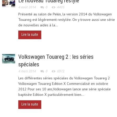
Le nouveau Touareg restylé
VIDÉO
4 août 2014
0
4405
Présenté au salon de Pekin, la version 2014 du Volkswagen
OFF ROAD
Touareg est légèrement restylée. On y trouve aussi une série
de nouvelles aides à la...
ESSAIS ET COMPARATIFS
Lire la suite
INTERNET
Volkswagen Touareg 2 : les séries
PRESSE
spéciales
ON AIME AUSSI
4 mars 2014
0
6972
Les différentes séries spéciales du Volkswagen Touareg 2
Volkswagen Touareg Edition X Commercialisé en octobre
CAYENNE
2012 Pour ses 10 ans,Volkswagen lance une série spéciale
baptisée Edition X particulièrement bien...
SUV COUPÉ
Lire la suite
SUV 7 PLACES