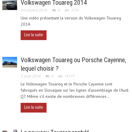
Volkswagen Touareg 2014
DEPUIS 2010
24 octobre 2014
0
3755
Une vidéo présentant la version du Volkswagen Touareg
TOUAREG III
2014.
Lire la suite
LE TOUAREG
ON EN PARLE
Volkswagen Touareg ou Porsche Cayenne,
TOUS LES MODÈLES DEPUIS 2002
lequel choisir ?
5 août 2014
0
16777
PRÉPARATION
Le Volkswagen Touareg et le Porsche Cayenne sont
fabriqués en Slovaquie sur les lignes d'assemblage de l'Audi
HYBRIDE
Q7. Même s'il existe de nombreuses différences...
EQUIPEMENTS
Lire la suite
FUN