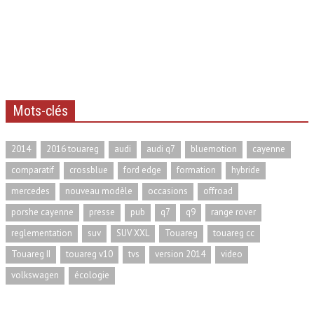
Mots-clés
2014
2016 touareg
audi
audi q7
bluemotion
cayenne
comparatif
crossblue
ford edge
formation
hybride
mercedes
nouveau modèle
occasions
offroad
porshe cayenne
presse
pub
q7
q9
range rover
reglementation
suv
SUV XXL
Touareg
touareg cc
Touareg II
touareg v10
tvs
version 2014
video
volkswagen
écologie